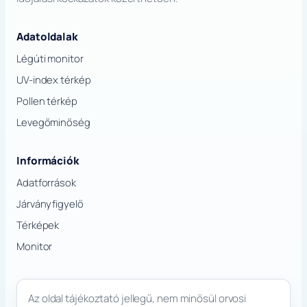
Adatoldalak
Légúti monitor
UV-index térkép
Pollen térkép
Levegőminőség
Információk
Adatforrások
Járványfigyelő
Térképek
Monitor
Az oldal tájékoztató jellegű, nem minősül orvosi