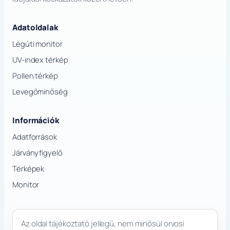
Adatoldalak
Légúti monitor
UV-index térkép
Pollen térkép
Levegőminőség
Információk
Adatforrások
Járványfigyelő
Térképek
Monitor
Az oldal tájékoztató jellegű, nem minősül orvosi