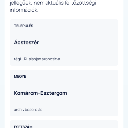
jellegűek, nem aktuális fertőzöttségi
információk.
TELEPÜLÉS
Ácsteszér
régi URL alapján azonosítva
MEGYE
Komárom-Esztergom
archív besorolás
ESETSZÁM