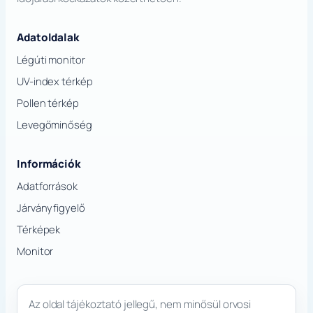
Adatoldalak
Légúti monitor
UV-index térkép
Pollen térkép
Levegőminőség
Információk
Adatforrások
Járványfigyelő
Térképek
Monitor
Az oldal tájékoztató jellegű, nem minősül orvosi