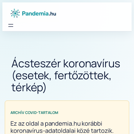
Ugrás
a
tartalomhoz
Ácsteszér koronavírus
(esetek, fertőzöttek,
térkép)
ARCHÍV COVID-TARTALOM
Ez az oldal a pandemia.hu korábbi
koronavírus-adatoldalai közé tartozik.