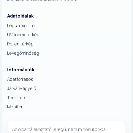
Adatoldalak
Légúti monitor
UV-index térkép
Pollen térkép
Levegőminőség
Információk
Adatforrások
Járványfigyelő
Térképek
Monitor
Az oldal tájékoztató jellegű, nem minősül orvosi