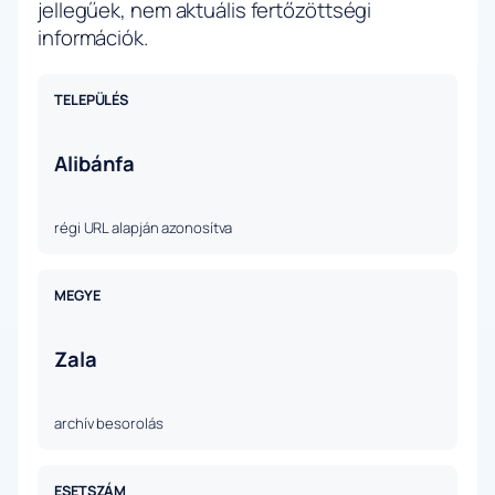
jellegűek, nem aktuális fertőzöttségi
információk.
TELEPÜLÉS
Alibánfa
régi URL alapján azonosítva
MEGYE
Zala
archív besorolás
ESETSZÁM