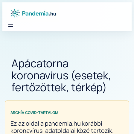
Ugrás
a
tartalomhoz
Apácatorna
koronavírus (esetek,
fertőzöttek, térkép)
ARCHÍV COVID-TARTALOM
Ez az oldal a pandemia.hu korábbi
koronavírus-adatoldalai közé tartozik.