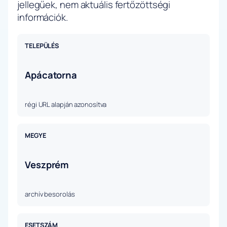
jellegűek, nem aktuális fertőzöttségi
információk.
TELEPÜLÉS
Apácatorna
régi URL alapján azonosítva
MEGYE
Veszprém
archív besorolás
ESETSZÁM