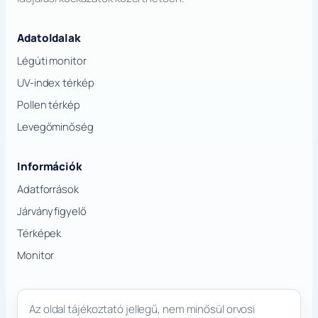
Adatoldalak
Légúti monitor
UV-index térkép
Pollen térkép
Levegőminőség
Információk
Adatforrások
Járványfigyelő
Térképek
Monitor
Az oldal tájékoztató jellegű, nem minősül orvosi