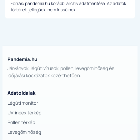
Forrás: pandemia.hu korábbi archív adatmentése. Az adatok
történeti jellegűek, nem frissülnek.
Pandemia.hu
Járványok, légúti vírusok, pollen, levegőminőség és
időjárási kockázatok közérthetően.
Adatoldalak
Légúti monitor
UV-index térkép
Pollen térkép
Levegőminőség