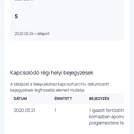
5
2022.02.24-i állapot
Kapcsolódó régi helyi bejegyzések
A táblázat a településhez kapcsolt archív, dátumozott
bejegyzések legfrissebb elemeit mutatja.
DÁTUM
ÉRINTETT
BEJEGYZÉS
2020.03.21.
1
1 igazolt fertőzött, ak
kórházban ápolnak, a b
polgármestere tette.