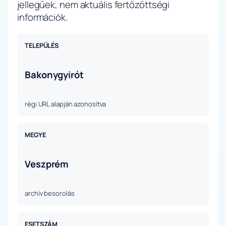
jellegűek, nem aktuális fertőzöttségi
információk.
TELEPÜLÉS
Bakonygyirót
régi URL alapján azonosítva
MEGYE
Veszprém
archív besorolás
ESETSZÁM