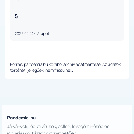
5
2022.02.24-i állapot
Forrás: pandemia.hu korábbi archív adatmentése. Az adatok
történeti jellegűek, nem frissülnek.
Pandemia.hu
Járványok, légúti vírusok, pollen, levegőminőség és
időjárási kockázatok közérthetően.