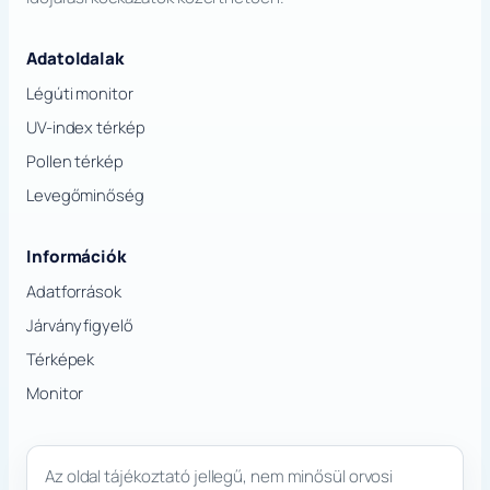
Adatoldalak
Légúti monitor
UV-index térkép
Pollen térkép
Levegőminőség
Információk
Adatforrások
Járványfigyelő
Térképek
Monitor
Az oldal tájékoztató jellegű, nem minősül orvosi