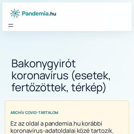
Ugrás
a
tartalomhoz
Bakonygyirót
koronavírus (esetek,
fertőzöttek, térkép)
ARCHÍV COVID-TARTALOM
Ez az oldal a pandemia.hu korábbi
koronavírus-adatoldalai közé tartozik.