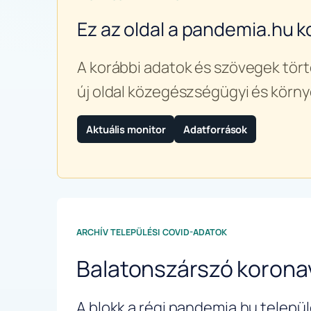
Ez az oldal a pandemia.hu k
A korábbi adatok és szövegek tört
új oldal közegészségügyi és körny
Aktuális monitor
Adatforrások
ARCHÍV TELEPÜLÉSI COVID-ADATOK
Balatonszárszó korona
A blokk a régi pandemia.hu települé