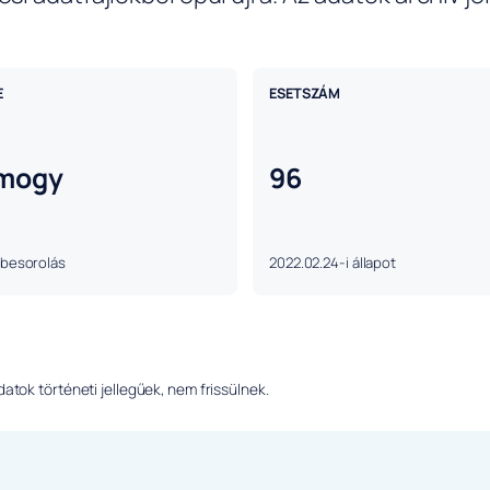
E
ESETSZÁM
mogy
96
 besorolás
2022.02.24-i állapot
tok történeti jellegűek, nem frissülnek.