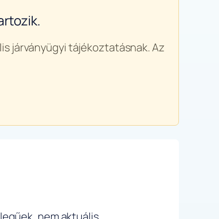
rtozik.
is járványügyi tájékoztatásnak. Az
ellegűek, nem aktuális