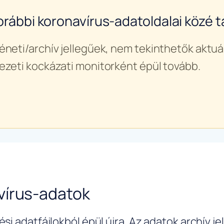
orábbi koronavírus-adatoldalai közé ta
éneti/archív jellegűek, nem tekinthetők aktuál
ezeti kockázati monitorként épül tovább.
vírus-adatok
si adatfájlokból épül újra. Az adatok archív j