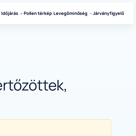
Időjárás
Pollen térkép
Levegőminőség
Járványfigyelő
ertőzöttek,