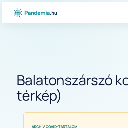
Ugrás
a
tartalomhoz
Balatonszárszó ko
térkép)
ARCHÍV COVID-TARTALOM