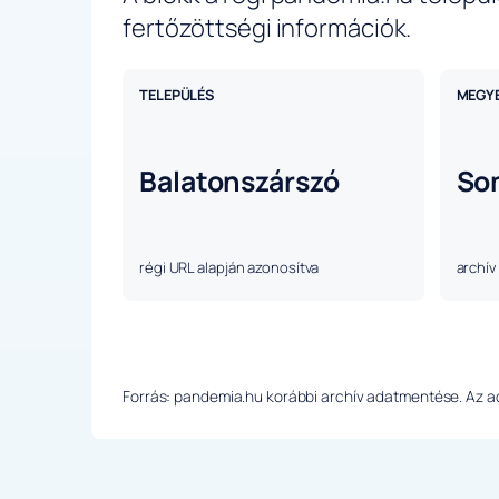
fertőzöttségi információk.
TELEPÜLÉS
MEGY
Balatonszárszó
So
régi URL alapján azonosítva
archív
Forrás: pandemia.hu korábbi archív adatmentése. Az ada