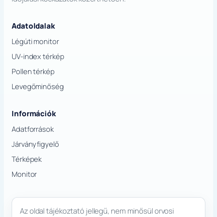
Adatoldalak
Légúti monitor
UV-index térkép
Pollen térkép
Levegőminőség
Információk
Adatforrások
Járványfigyelő
Térképek
Monitor
Az oldal tájékoztató jellegű, nem minősül orvosi