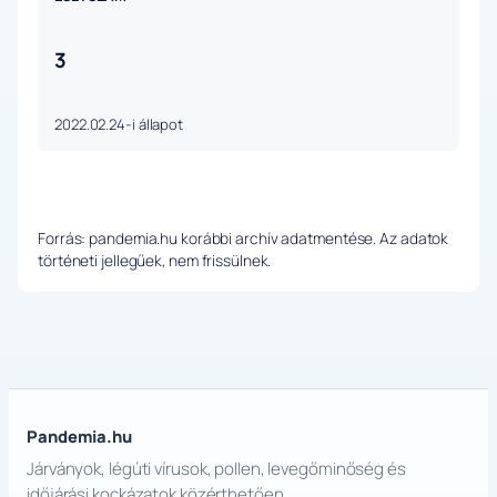
3
2022.02.24-i állapot
Forrás: pandemia.hu korábbi archív adatmentése. Az adatok
történeti jellegűek, nem frissülnek.
Pandemia.hu
Járványok, légúti vírusok, pollen, levegőminőség és
időjárási kockázatok közérthetően.