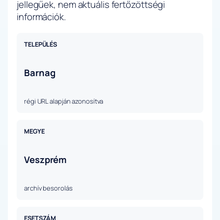
jellegűek, nem aktuális fertőzöttségi
információk.
TELEPÜLÉS
Barnag
régi URL alapján azonosítva
MEGYE
Veszprém
archív besorolás
ESETSZÁM