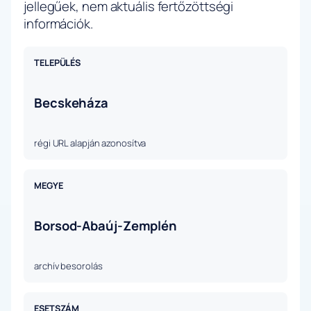
jellegűek, nem aktuális fertőzöttségi
információk.
TELEPÜLÉS
Becskeháza
régi URL alapján azonosítva
MEGYE
Borsod-Abaúj-Zemplén
archív besorolás
ESETSZÁM