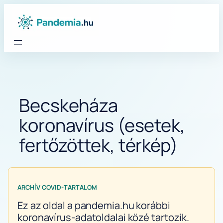
Ugrás
a
tartalomhoz
Becskeháza
koronavírus (esetek,
fertőzöttek, térkép)
ARCHÍV COVID-TARTALOM
Ez az oldal a pandemia.hu korábbi
koronavírus-adatoldalai közé tartozik.