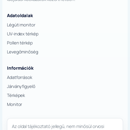
Adatoldalak
Légúti monitor
UV-index térkép
Pollen térkép
Levegőminőség
Információk
Adatforrások
Járványfigyelő
Térképek
Monitor
Az oldal tájékoztató jellegű, nem minősül orvosi