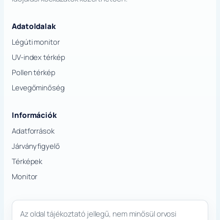
Adatoldalak
Légúti monitor
UV-index térkép
Pollen térkép
Levegőminőség
Információk
Adatforrások
Járványfigyelő
Térképek
Monitor
Az oldal tájékoztató jellegű, nem minősül orvosi