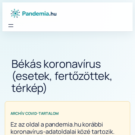
Ugrás
a
tartalomhoz
Békás koronavírus
(esetek, fertőzöttek,
térkép)
ARCHÍV COVID-TARTALOM
Ez az oldal a pandemia.hu korábbi
koronavírus-adatoldalai közé tartozik.