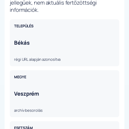
jellegűek, nem aktuális fertőzöttségi
információk.
TELEPÜLÉS
Békás
régi URL alapján azonosítva
MEGYE
Veszprém
archív besorolás
ESETSZÁM