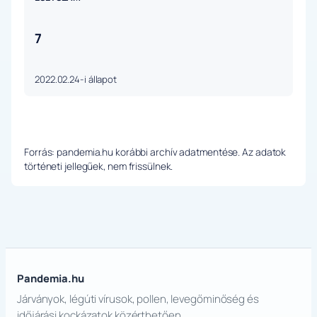
7
2022.02.24-i állapot
Forrás: pandemia.hu korábbi archív adatmentése. Az adatok
történeti jellegűek, nem frissülnek.
Pandemia.hu
Járványok, légúti vírusok, pollen, levegőminőség és
időjárási kockázatok közérthetően.