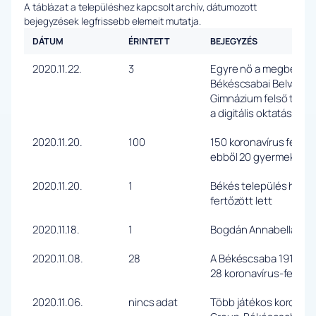
A táblázat a településhez kapcsolt archív, dátumozott
bejegyzések legfrissebb elemeit mutatja.
DÁTUM
ÉRINTETT
BEJEGYZÉS
2020.11.22.
3
Egyre nő a megbetege
Békéscsabai Belvárosi 
Gimnázium felső tagoza
a digitális oktatásra.
2020.11.20.
100
150 koronavírus fertőz
ebből 20 gyermek
2020.11.20.
1
Békés település házio
fertőzött lett
2020.11.18.
1
Bogdán Annabella PCR-
2020.11.08.
28
A Békéscsaba 1912 Elő
28 koronavírus-fertőzö
2020.11.06.
nincs adat
Több játékos koronavír