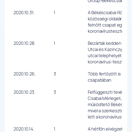
Group-Békéscsabai El
2020.10.31.
1
A Békéscsabai Röplab
közösségi oldalán szám
felnőtt csapat egyik ta
koronavírustesztet pr
2020.10.28.
1
Bezárták kedden a bék
Utcai és Kazinczy-lak
utcai telephelyét, az 
koronavírus-tesztje ug
2020.10.26.
3
Több fertőzött is van 
csapatában
2020.10.23.
3
Felfüggeszti tevéken
Csabai Mérleget, a Beh
működtető Békéscsaba
mivel a szerkesztőség
lett a koronavírus-te
2020.10.14.
1
A hétfőn elvégzett kö