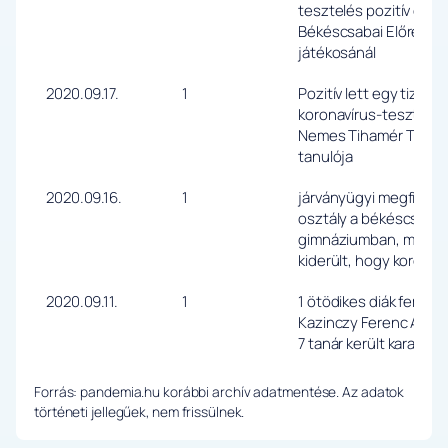
tesztelés pozitív ere
Békéscsabai Előre Női
játékosánál
2020.09.17.
1
Pozitív lett egy tizen
koronavírus-tesztje, a
Nemes Tihamér Techni
tanulója
2020.09.16.
1
járványügyi megfigyelé
osztály a békéscsabai
gimnáziumban, miután 
kiderült, hogy koronav
2020.09.11.
1
1 ötödikes diák fertőz
Kazinczy Ferenc Általá
7 tanár került karanté
Forrás: pandemia.hu korábbi archív adatmentése. Az adatok
történeti jellegűek, nem frissülnek.