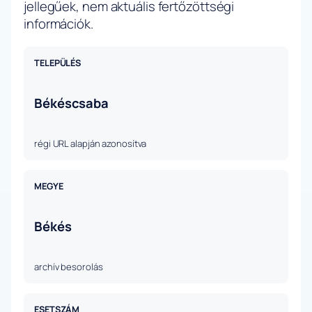
jellegűek, nem aktuális fertőzöttségi
információk.
TELEPÜLÉS
Békéscsaba
régi URL alapján azonosítva
MEGYE
Békés
archív besorolás
ESETSZÁM