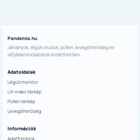
Pandemia.hu
Járványok, légúti vírusok, pollen, levegőminőség és
időjárási kockázatok közérthetően.
Adatoldalak
Légúti monitor
UV-index térkép
Pollen térkép
Levegőminőség
Információk
Adatforrások