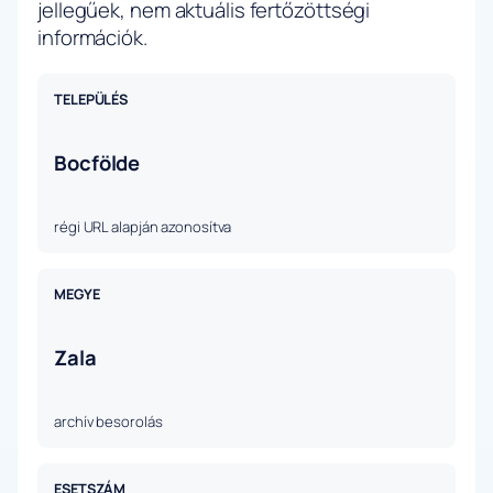
jellegűek, nem aktuális fertőzöttségi
információk.
TELEPÜLÉS
Bocfölde
régi URL alapján azonosítva
MEGYE
Zala
archív besorolás
ESETSZÁM