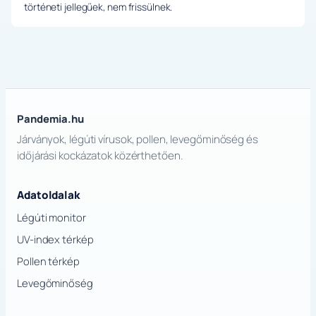
történeti jellegűek, nem frissülnek.
Pandemia.hu
Járványok, légúti vírusok, pollen, levegőminőség és
időjárási kockázatok közérthetően.
Adatoldalak
Légúti monitor
UV-index térkép
Pollen térkép
Levegőminőség