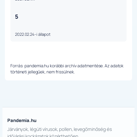
5
2022.02.24-i állapot
Forrás: pandemia.hu korábbi archív adatmentése. Az adatok
történeti jellegűek, nem frissülnek.
Pandemia.hu
Járványok, légúti vírusok, pollen, levegőminőség és
időjárási kockázatok közérthetően.