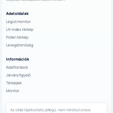
Adatoldalak
Légúti monitor
UV-index térkép
Pollen térkép
Levegőminőség
Információk
Adatforrások
Járványfigyelő
Térképek
Monitor
Az oldal tájékoztató jellegű, nem minősül orvosi