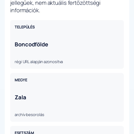
jellegűek, nem aktuális fertőzöttségi
információk.
TELEPÜLÉS
Boncodfölde
régi URL alapján azonosítva
MEGYE
Zala
archív besorolás
ESETSZÁM