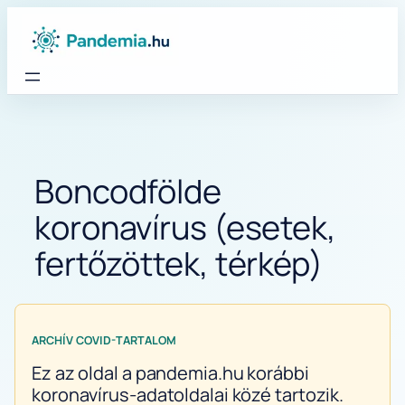
Ugrás
a
tartalomhoz
Boncodfölde
koronavírus (esetek,
fertőzöttek, térkép)
ARCHÍV COVID-TARTALOM
Ez az oldal a pandemia.hu korábbi
koronavírus-adatoldalai közé tartozik.