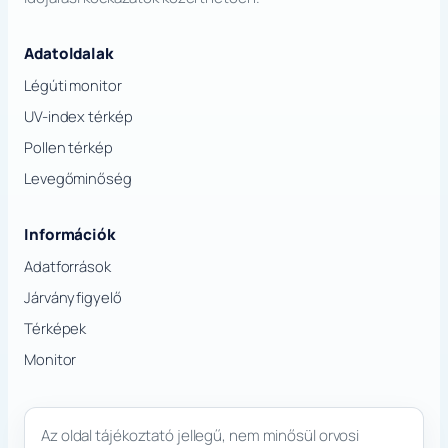
Adatoldalak
Légúti monitor
UV-index térkép
Pollen térkép
Levegőminőség
Információk
Adatforrások
Járványfigyelő
Térképek
Monitor
Az oldal tájékoztató jellegű, nem minősül orvosi