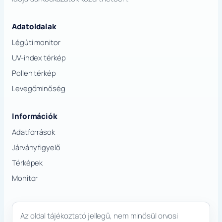
Adatoldalak
Légúti monitor
UV-index térkép
Pollen térkép
Levegőminőség
Információk
Adatforrások
Járványfigyelő
Térképek
Monitor
Az oldal tájékoztató jellegű, nem minősül orvosi