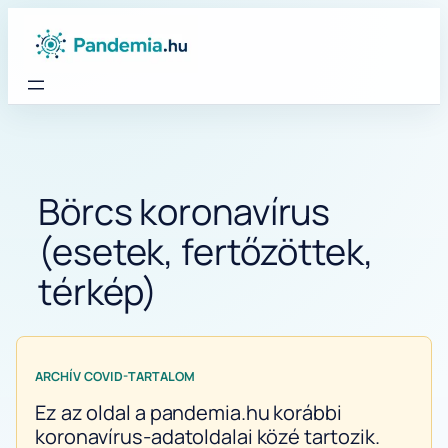
Ugrás
a
tartalomhoz
Börcs koronavírus
(esetek, fertőzöttek,
térkép)
ARCHÍV COVID-TARTALOM
Ez az oldal a pandemia.hu korábbi
koronavírus-adatoldalai közé tartozik.