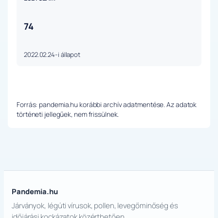
74
2022.02.24-i állapot
Forrás: pandemia.hu korábbi archív adatmentése. Az adatok
történeti jellegűek, nem frissülnek.
Pandemia.hu
Járványok, légúti vírusok, pollen, levegőminőség és
időjárási kockázatok közérthetően.