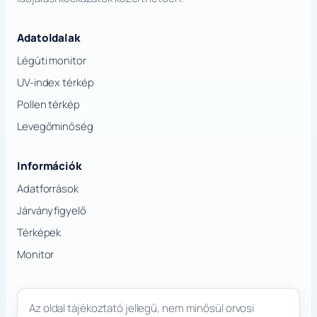
Adatoldalak
Légúti monitor
UV-index térkép
Pollen térkép
Levegőminőség
Információk
Adatforrások
Járványfigyelő
Térképek
Monitor
Az oldal tájékoztató jellegű, nem minősül orvosi