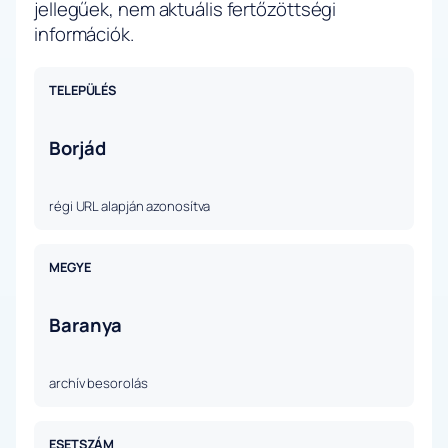
jellegűek, nem aktuális fertőzöttségi
információk.
TELEPÜLÉS
Borjád
régi URL alapján azonosítva
MEGYE
Baranya
archív besorolás
ESETSZÁM