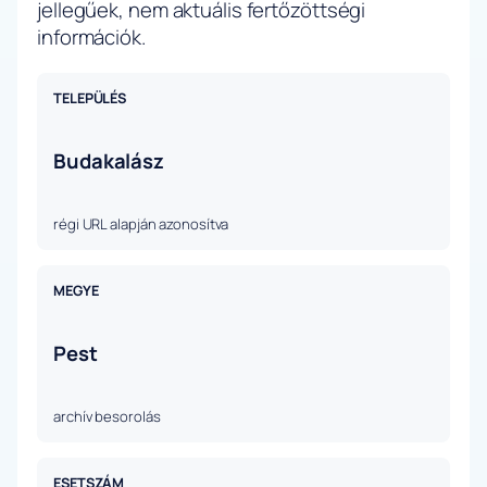
jellegűek, nem aktuális fertőzöttségi
információk.
TELEPÜLÉS
Budakalász
régi URL alapján azonosítva
MEGYE
Pest
archív besorolás
ESETSZÁM