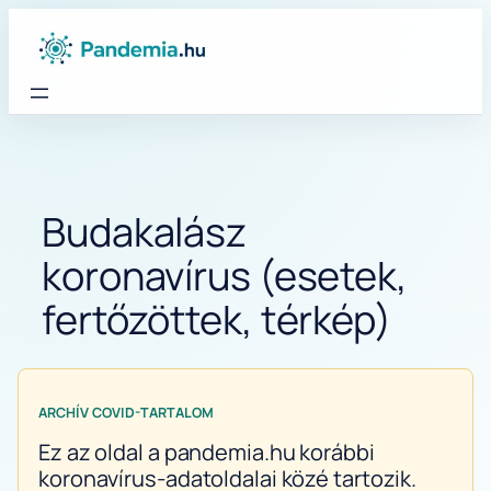
Ugrás
a
tartalomhoz
Budakalász
koronavírus (esetek,
fertőzöttek, térkép)
ARCHÍV COVID-TARTALOM
Ez az oldal a pandemia.hu korábbi
koronavírus-adatoldalai közé tartozik.