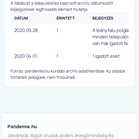
A táblázat a településhez kapcsolt archív, dátumozott
bejegyzések legfrissebb elemeit mutatja.
DÁTUM
ÉRINTETT
BEJEGYZÉS
2020.09.28.
1
A leányfalu polgármest
minden településen a 
van már igazolt fertőzö
2020.04.01.
1
1 igazolt eset
Forrás: pandemia.hu korábbi archív adatmentése. Az adatok
történeti jellegűek, nem frissülnek.
Pandemia.hu
Járványok, légúti vírusok, pollen, levegőminőség és