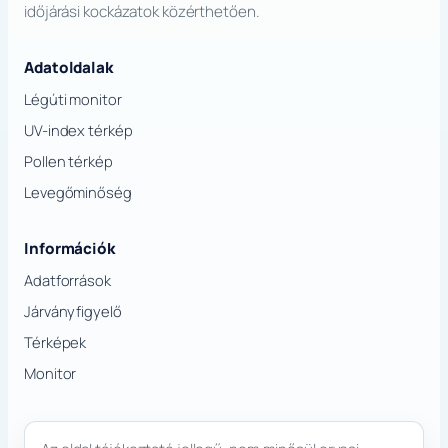
időjárási kockázatok közérthetően.
Adatoldalak
Légúti monitor
UV-index térkép
Pollen térkép
Levegőminőség
Információk
Adatforrások
Járványfigyelő
Térképek
Monitor