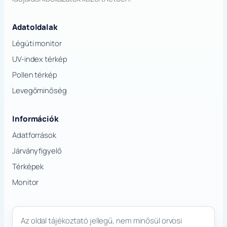
Adatoldalak
Légúti monitor
UV-index térkép
Pollen térkép
Levegőminőség
Információk
Adatforrások
Járványfigyelő
Térképek
Monitor
Az oldal tájékoztató jellegű, nem minősül orvosi