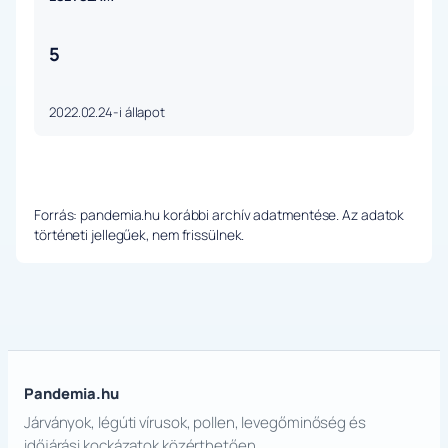
5
2022.02.24-i állapot
Forrás: pandemia.hu korábbi archív adatmentése. Az adatok
történeti jellegűek, nem frissülnek.
Pandemia.hu
Járványok, légúti vírusok, pollen, levegőminőség és
időjárási kockázatok közérthetően.