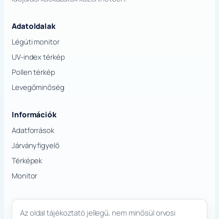
Adatoldalak
Légúti monitor
UV-index térkép
Pollen térkép
Levegőminőség
Információk
Adatforrások
Járványfigyelő
Térképek
Monitor
Az oldal tájékoztató jellegű, nem minősül orvosi