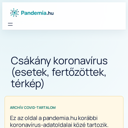
Ugrás
a
tartalomhoz
Csákány koronavírus
(esetek, fertőzöttek,
térkép)
ARCHÍV COVID-TARTALOM
Ez az oldal a pandemia.hu korábbi
koronavírus-adatoldalai közé tartozik.