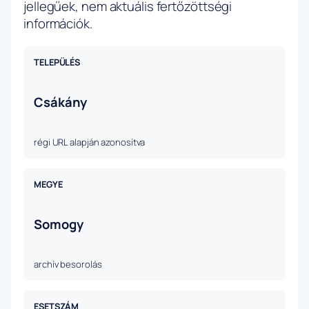
jellegűek, nem aktuális fertőzöttségi
információk.
TELEPÜLÉS
Csákány
régi URL alapján azonosítva
MEGYE
Somogy
archív besorolás
ESETSZÁM