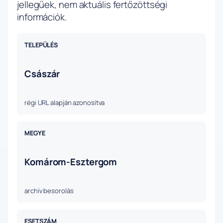
jellegűek, nem aktuális fertőzöttségi
információk.
TELEPÜLÉS
Császár
régi URL alapján azonosítva
MEGYE
Komárom-Esztergom
archív besorolás
ESETSZÁM