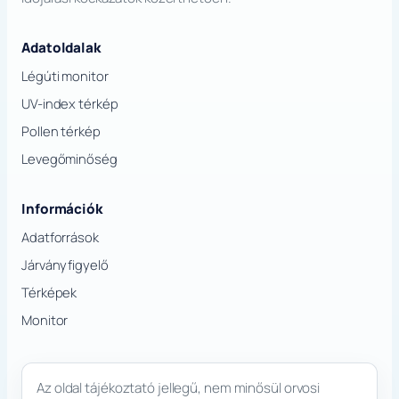
Adatoldalak
Légúti monitor
UV-index térkép
Pollen térkép
Levegőminőség
Információk
Adatforrások
Járványfigyelő
Térképek
Monitor
Az oldal tájékoztató jellegű, nem minősül orvosi