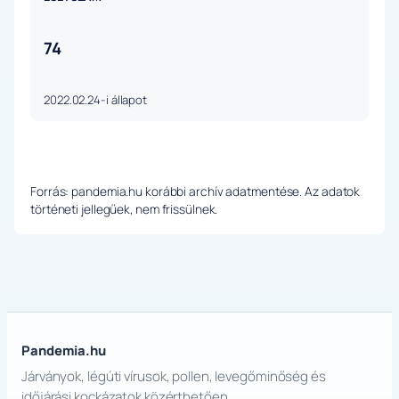
74
2022.02.24-i állapot
Forrás: pandemia.hu korábbi archív adatmentése. Az adatok
történeti jellegűek, nem frissülnek.
Pandemia.hu
Járványok, légúti vírusok, pollen, levegőminőség és
időjárási kockázatok közérthetően.