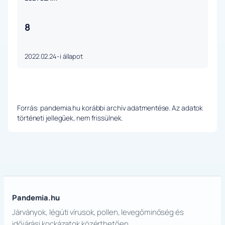
8
2022.02.24-i állapot
Forrás: pandemia.hu korábbi archív adatmentése. Az adatok
történeti jellegűek, nem frissülnek.
Pandemia.hu
Járványok, légúti vírusok, pollen, levegőminőség és
időjárási kockázatok közérthetően.