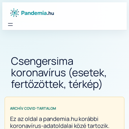
Ugrás
a
tartalomhoz
Csengersima
koronavírus (esetek,
fertőzöttek, térkép)
ARCHÍV COVID-TARTALOM
Ez az oldal a pandemia.hu korábbi
koronavírus-adatoldalai közé tartozik.