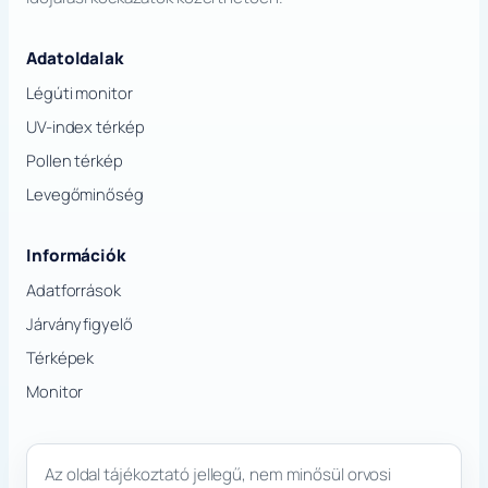
Adatoldalak
Légúti monitor
UV-index térkép
Pollen térkép
Levegőminőség
Információk
Adatforrások
Járványfigyelő
Térképek
Monitor
Az oldal tájékoztató jellegű, nem minősül orvosi