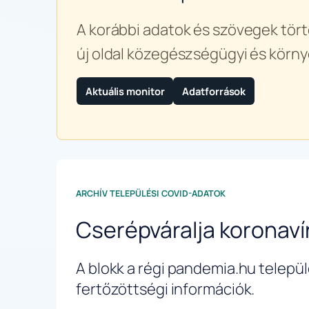
A korábbi adatok és szövegek tört
új oldal közegészségügyi és körny
Aktuális monitor
Adatforrások
ARCHÍV TELEPÜLÉSI COVID-ADATOK
Cserépváralja koronav
A blokk a régi pandemia.hu települé
fertőzöttségi információk.