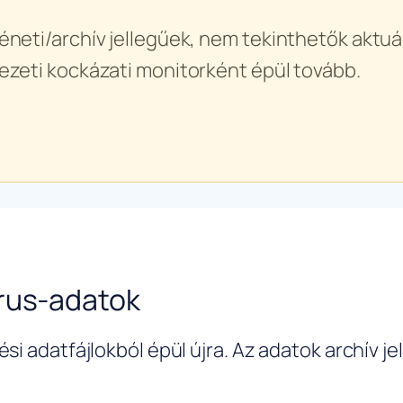
éneti/archív jellegűek, nem tekinthetők aktuál
ezeti kockázati monitorként épül tovább.
írus-adatok
si adatfájlokból épül újra. Az adatok archív j