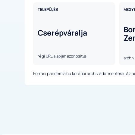
TELEPÜLÉS
MEGY
Bo
Cserépváralja
Ze
régi URL alapján azonosítva
archív
Forrás: pandemia.hu korábbi archív adatmentése. Az ada