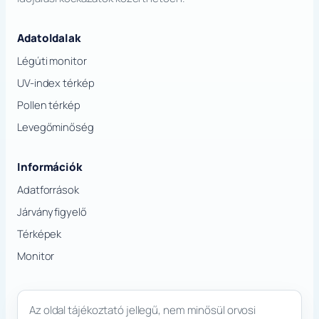
Adatoldalak
Légúti monitor
UV-index térkép
Pollen térkép
Levegőminőség
Információk
Adatforrások
Járványfigyelő
Térképek
Monitor
Az oldal tájékoztató jellegű, nem minősül orvosi