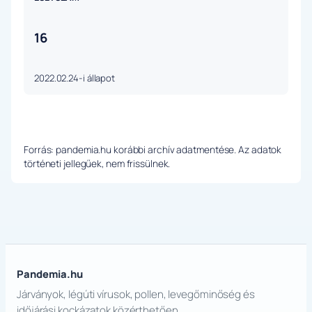
16
2022.02.24-i állapot
Forrás: pandemia.hu korábbi archív adatmentése. Az adatok
történeti jellegűek, nem frissülnek.
Pandemia.hu
Járványok, légúti vírusok, pollen, levegőminőség és
időjárási kockázatok közérthetően.