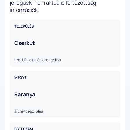
jellegűek, nem aktuális fertőzöttségi
információk.
TELEPÜLÉS
Cserkút
régi URL alapján azonosítva
MEGYE
Baranya
archív besorolás
ESETSZÁM