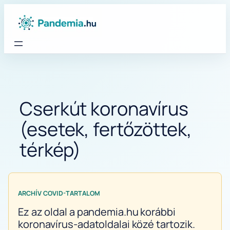
Ugrás
a
tartalomhoz
Cserkút koronavírus
(esetek, fertőzöttek,
térkép)
ARCHÍV COVID-TARTALOM
Ez az oldal a pandemia.hu korábbi
koronavírus-adatoldalai közé tartozik.