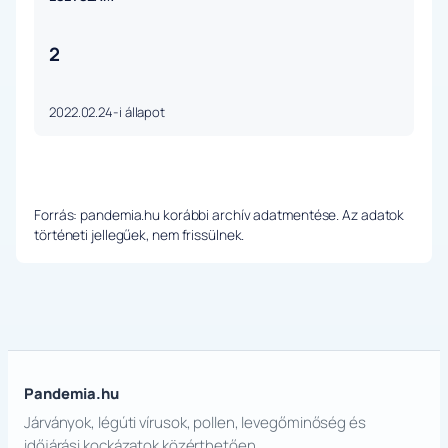
2
2022.02.24-i állapot
Forrás: pandemia.hu korábbi archív adatmentése. Az adatok
történeti jellegűek, nem frissülnek.
Pandemia.hu
Járványok, légúti vírusok, pollen, levegőminőség és
időjárási kockázatok közérthetően.