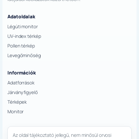
Adatoldalak
Légúti monitor
UV-index térkép
Pollen térkép
Levegőminőség
Információk
Adatforrások
Járványfigyelő
Térképek
Monitor
Az oldal tájékoztató jellegű, nem minősül orvosi