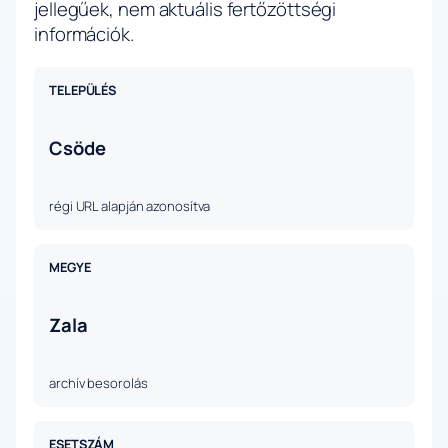
jellegűek, nem aktuális fertőzöttségi
információk.
TELEPÜLÉS
Csöde
régi URL alapján azonosítva
MEGYE
Zala
archív besorolás
ESETSZÁM