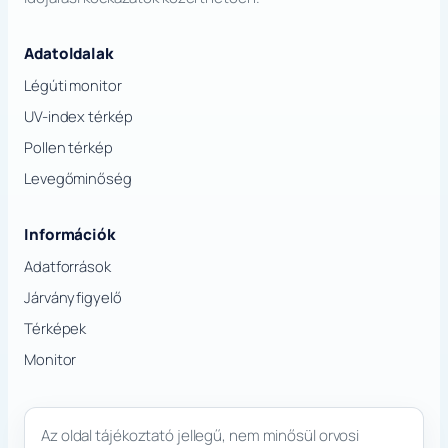
Adatoldalak
Légúti monitor
UV-index térkép
Pollen térkép
Levegőminőség
Információk
Adatforrások
Járványfigyelő
Térképek
Monitor
Az oldal tájékoztató jellegű, nem minősül orvosi