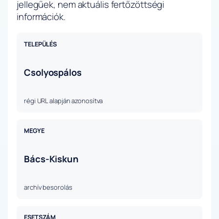
jellegűek, nem aktuális fertőzöttségi
információk.
TELEPÜLÉS
Csolyospálos
régi URL alapján azonosítva
MEGYE
Bács-Kiskun
archív besorolás
ESETSZÁM