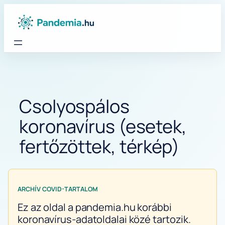
Ugrás
a
tartalomhoz
Csolyospálos
koronavírus (esetek,
fertőzöttek, térkép)
ARCHÍV COVID-TARTALOM
Ez az oldal a pandemia.hu korábbi
koronavírus-adatoldalai közé tartozik.