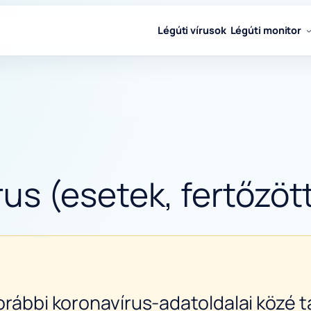
Légúti vírusok
Légúti monitor
s (esetek, fertőzött
orábbi koronavírus-adatoldalai közé ta