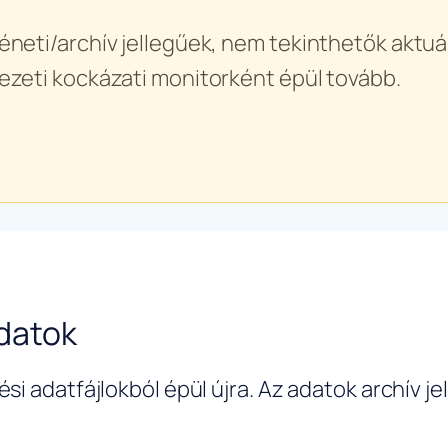
éneti/archív jellegűek, nem tekinthetők aktuál
ezeti kockázati monitorként épül tovább.
datok
si adatfájlokból épül újra. Az adatok archív j