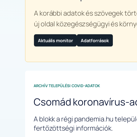
A korábbi adatok és szövegek tört
új oldal közegészségügyi és körny
Aktuális monitor
Adatforrások
ARCHÍV TELEPÜLÉSI COVID-ADATOK
Csomád koronavírus-a
A blokk a régi pandemia.hu települé
fertőzöttségi információk.