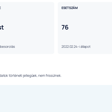
E
ESETSZÁM
st
76
 besorolás
2022.02.24-i állapot
tok történeti jellegűek, nem frissülnek.