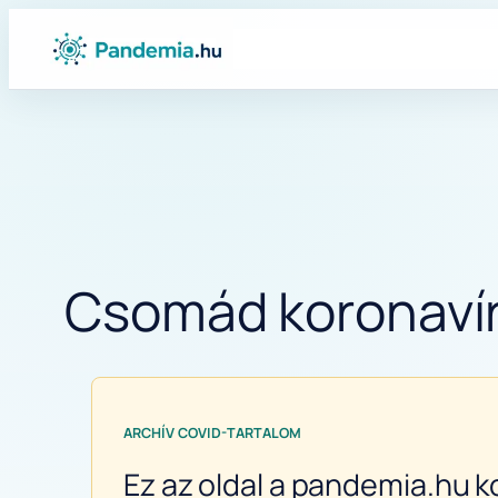
Ugrás
a
tartalomhoz
Csomád koronavíru
ARCHÍV COVID-TARTALOM
Ez az oldal a pandemia.hu k