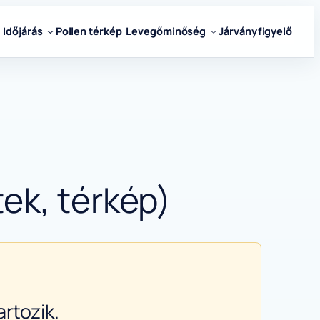
Időjárás
Pollen térkép
Levegőminőség
Járványfigyelő
ek, térkép)
rtozik.