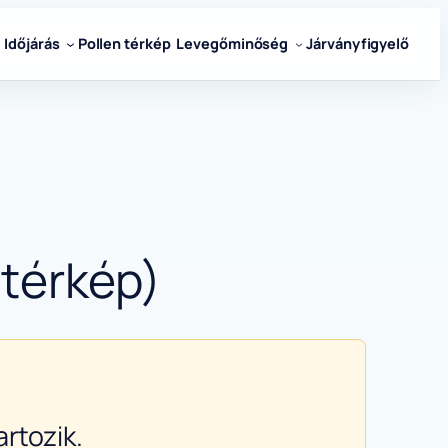
Időjárás
Pollen térkép
Levegőminőség
Járványfigyelő
 térkép)
rtozik.