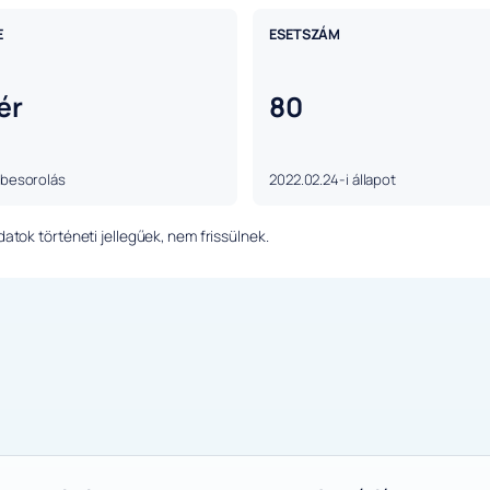
E
ESETSZÁM
ér
80
 besorolás
2022.02.24-i állapot
tok történeti jellegűek, nem frissülnek.