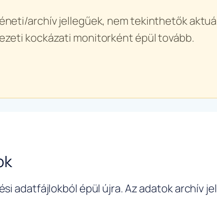
éneti/archív jellegűek, nem tekinthetők aktuál
ezeti kockázati monitorként épül tovább.
ok
si adatfájlokból épül újra. Az adatok archív j