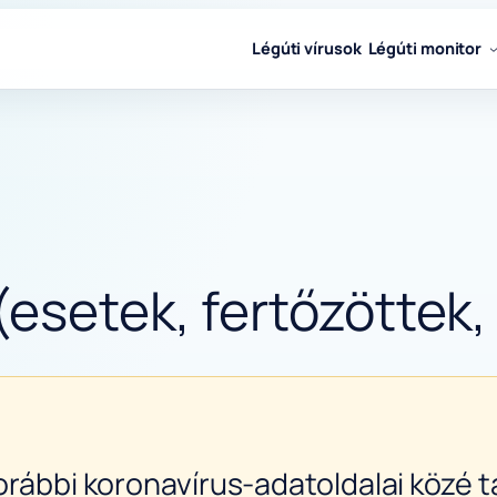
Légúti vírusok
Légúti monitor
(esetek, fertőzöttek,
orábbi koronavírus-adatoldalai közé ta