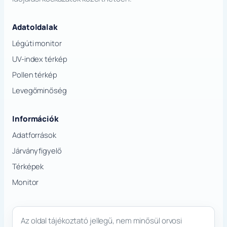
Adatoldalak
Légúti monitor
UV-index térkép
Pollen térkép
Levegőminőség
Információk
Adatforrások
Járványfigyelő
Térképek
Monitor
Az oldal tájékoztató jellegű, nem minősül orvosi