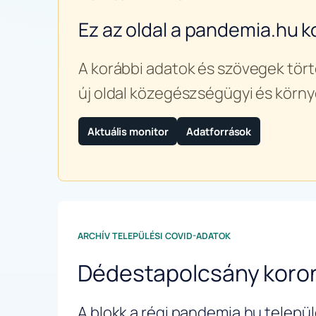
Ez az oldal a pandemia.hu k
A korábbi adatok és szövegek tört
új oldal közegészségügyi és körny
Aktuális monitor
Adatforrások
ARCHÍV TELEPÜLÉSI COVID-ADATOK
Dédestapolcsány koro
A blokk a régi pandemia.hu települé