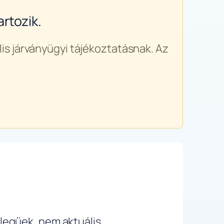
rtozik.
is járványügyi tájékoztatásnak. Az
ellegűek, nem aktuális