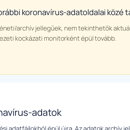
orábbi koronavírus-adatoldalai közé ta
éneti/archív jellegűek, nem tekinthetők aktuál
ezeti kockázati monitorként épül tovább.
navírus-adatok
si adatfájlokból épül újra. Az adatok archív j