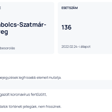
E
ESETSZÁM
abolcs-Szatmár-
136
reg
2022.02.24-i állapot
 besorolás
bejegyzések legfrissebb elemeit mutatja.
igazolt koronavírus fertőzött,
tok történeti jellegűek, nem frissülnek.