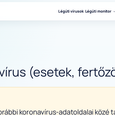
Légúti vírusok
Légúti monitor
rus (esetek, fertőzö
orábbi koronavírus-adatoldalai közé ta