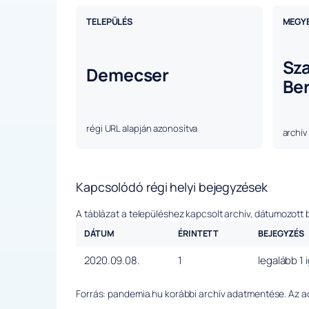
TELEPÜLÉS
MEGY
Sz
Demecser
Be
régi URL alapján azonosítva
archív
Kapcsolódó régi helyi bejegyzések
A táblázat a településhez kapcsolt archív, dátumozott 
DÁTUM
ÉRINTETT
BEJEGYZÉS
2020.09.08.
1
legalább 1 
Forrás: pandemia.hu korábbi archív adatmentése. Az ada