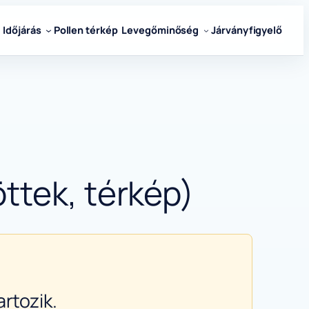
Időjárás
Pollen térkép
Levegőminőség
Járványfigyelő
ttek, térkép)
rtozik.