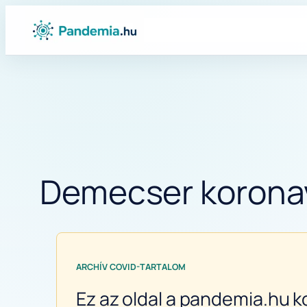
Ugrás
a
tartalomhoz
Demecser koronaví
ARCHÍV COVID-TARTALOM
Ez az oldal a pandemia.hu k