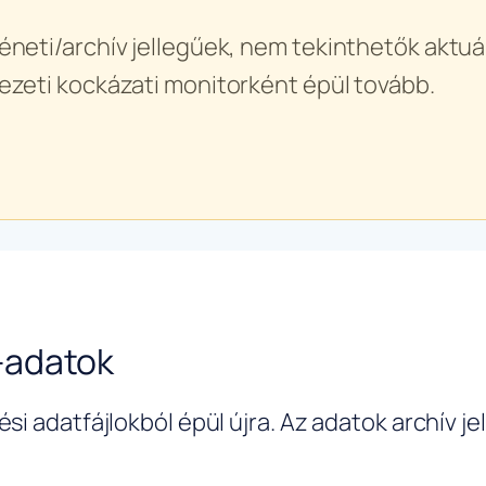
éneti/archív jellegűek, nem tekinthetők aktuál
ezeti kockázati monitorként épül tovább.
-adatok
si adatfájlokból épül újra. Az adatok archív j