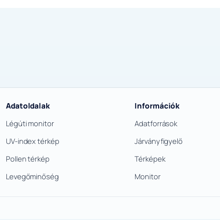
Adatoldalak
Információk
Légúti monitor
Adatforrások
UV-index térkép
Járványfigyelő
Pollen térkép
Térképek
Levegőminőség
Monitor