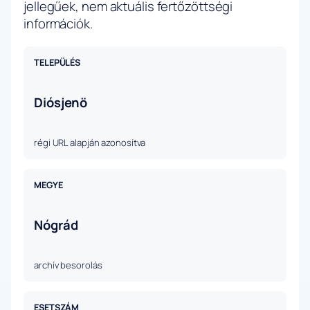
jellegűek, nem aktuális fertőzöttségi
információk.
TELEPÜLÉS
Diósjenö
régi URL alapján azonosítva
MEGYE
Nógrád
archív besorolás
ESETSZÁM