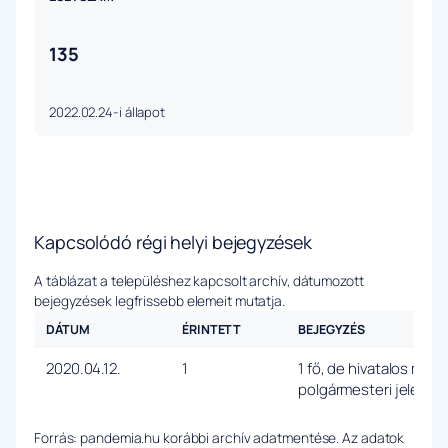
135
2022.02.24-i állapot
Kapcsolódó régi helyi bejegyzések
A táblázat a településhez kapcsolt archív, dátumozott
bejegyzések legfrissebb elemeit mutatja.
DÁTUM
ÉRINTETT
BEJEGYZÉS
2020.04.12.
1
1 fő, de hivatalos meg
polgármesteri jelenté
Forrás: pandemia.hu korábbi archív adatmentése. Az adatok