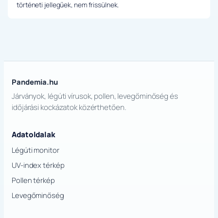
történeti jellegűek, nem frissülnek.
Pandemia.hu
Járványok, légúti vírusok, pollen, levegőminőség és
időjárási kockázatok közérthetően.
Adatoldalak
Légúti monitor
UV-index térkép
Pollen térkép
Levegőminőség