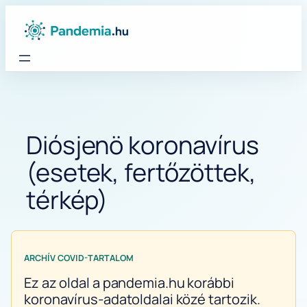
Ugrás
a
tartalomhoz
Diósjenö koronavírus
(esetek, fertőzöttek,
térkép)
ARCHÍV COVID-TARTALOM
Ez az oldal a pandemia.hu korábbi
koronavírus-adatoldalai közé tartozik.