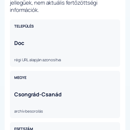
jellegűek, nem aktuális fertőzöttségi
információk.
TELEPÜLÉS
Doc
régi URL alapján azonosítva
MEGYE
Csongrád-Csanád
archív besorolás
ESETSZÁM