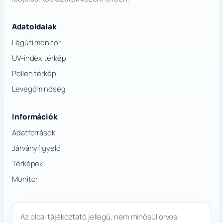
Adatoldalak
Légúti monitor
UV-index térkép
Pollen térkép
Levegőminőség
Információk
Adatforrások
Járványfigyelő
Térképek
Monitor
Az oldal tájékoztató jellegű, nem minősül orvosi