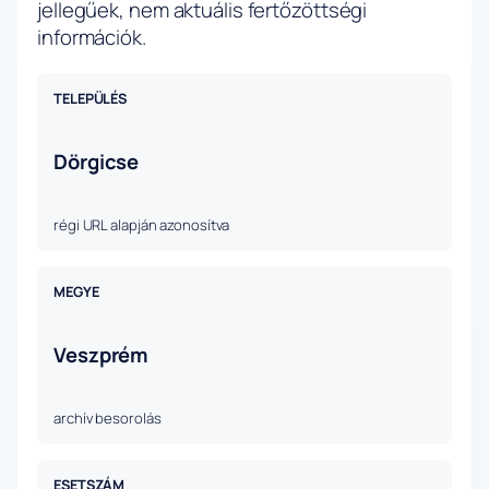
jellegűek, nem aktuális fertőzöttségi
információk.
TELEPÜLÉS
Dörgicse
régi URL alapján azonosítva
MEGYE
Veszprém
archív besorolás
ESETSZÁM