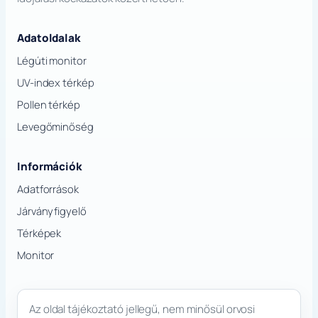
Adatoldalak
Légúti monitor
UV-index térkép
Pollen térkép
Levegőminőség
Információk
Adatforrások
Járványfigyelő
Térképek
Monitor
Az oldal tájékoztató jellegű, nem minősül orvosi