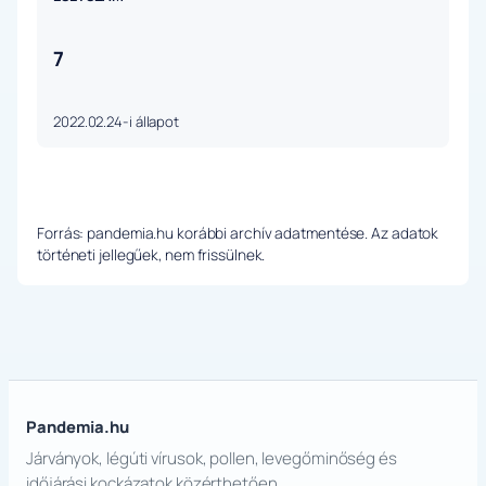
7
2022.02.24-i állapot
Forrás: pandemia.hu korábbi archív adatmentése. Az adatok
történeti jellegűek, nem frissülnek.
Pandemia.hu
Járványok, légúti vírusok, pollen, levegőminőség és
időjárási kockázatok közérthetően.