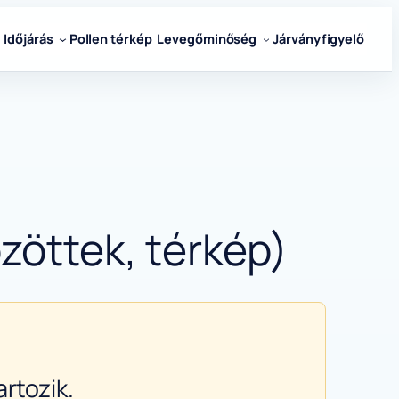
Időjárás
Pollen térkép
Levegőminőség
Járványfigyelő
zöttek, térkép)
rtozik.