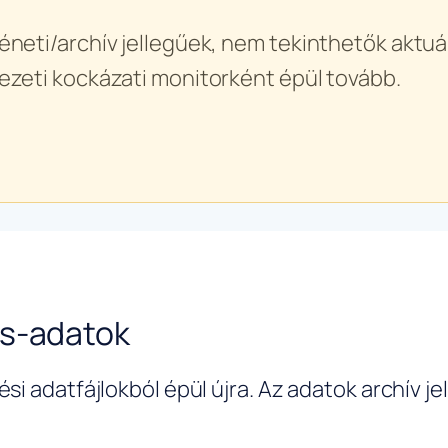
éneti/archív jellegűek, nem tekinthetők aktuál
ezeti kockázati monitorként épül tovább.
us-adatok
si adatfájlokból épül újra. Az adatok archív j