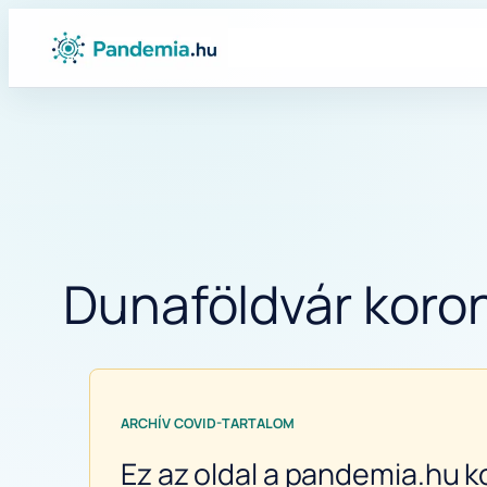
Ugrás
a
tartalomhoz
Dunaföldvár koron
ARCHÍV COVID-TARTALOM
Ez az oldal a pandemia.hu k