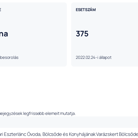
E
ESETSZÁM
lna
375
 besorolás
2022.02.24-i állapot
bejegyzések legfrissebb elemeit mutatja.
ri Eszterlánc Óvoda, Bölcsőde és Konyhájának Varázskert Bölcsőde