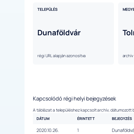
TELEPÜLÉS
MEGY
Dunaföldvár
To
régi URL alapján azonosítva
archív
Kapcsolódó régi helyi bejegyzések
A táblázat a településhez kapcsolt archív, dátumozott 
DÁTUM
ÉRINTETT
BEJEGYZÉS
2020.10.26.
1
Dunaföldvá