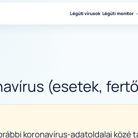
Légúti vírusok
Légúti monitor
avírus (esetek, fertő
orábbi koronavírus-adatoldalai közé ta