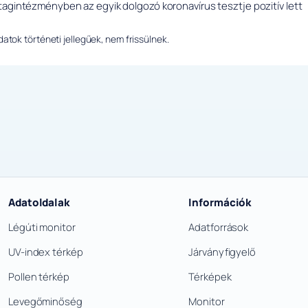
tagintézményben az egyik dolgozó koronavírus tesztje pozitív lett
tok történeti jellegűek, nem frissülnek.
Adatoldalak
Információk
Légúti monitor
Adatforrások
UV-index térkép
Járványfigyelő
Pollen térkép
Térképek
Levegőminőség
Monitor