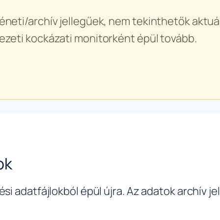
éneti/archív jellegűek, nem tekinthetők aktuál
ezeti kockázati monitorként épül tovább.
ok
si adatfájlokból épül újra. Az adatok archív j