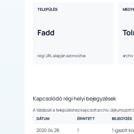
TELEPÜLÉS
MEGY
Fadd
To
régi URL alapján azonosítva
archív
Kapcsolódó régi helyi bejegyzések
A táblázat a településhez kapcsolt archív, dátumozott 
DÁTUM
ÉRINTETT
BEJEGYZÉS
2020.04.28.
1
1 igazolt k