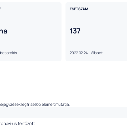
E
ESETSZÁM
lna
137
 besorolás
2022.02.24-i állapot
bejegyzések legfrissebb elemeit mutatja.
oronavírus fertőzött