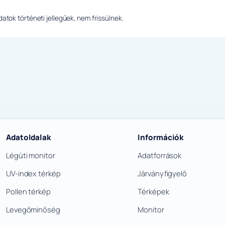
tok történeti jellegűek, nem frissülnek.
Adatoldalak
Információk
Légúti monitor
Adatforrások
UV-index térkép
Járványfigyelő
Pollen térkép
Térképek
Levegőminőség
Monitor