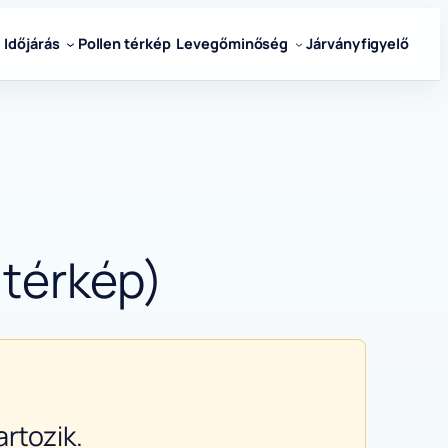
Időjárás
Pollen térkép
Levegőminőség
Járványfigyelő
 térkép)
rtozik.