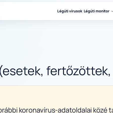
Légúti vírusok
Légúti monitor
(esetek, fertőzöttek,
orábbi koronavírus-adatoldalai közé ta