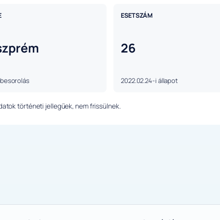
E
ESETSZÁM
szprém
26
 besorolás
2022.02.24-i állapot
tok történeti jellegűek, nem frissülnek.