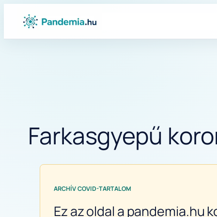
Ugrás
a
tartalomhoz
Farkasgyepű koron
ARCHÍV COVID-TARTALOM
Ez az oldal a pandemia.hu k