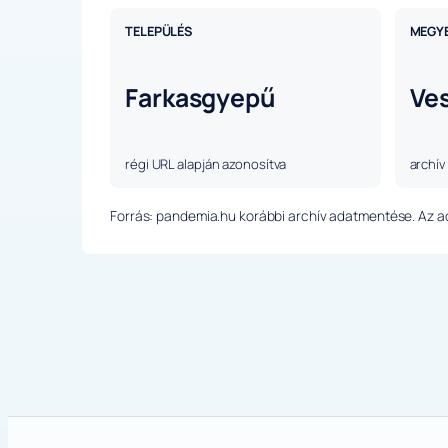
TELEPÜLÉS
MEGY
Farkasgyepű
Ve
régi URL alapján azonosítva
archív
Forrás: pandemia.hu korábbi archív adatmentése. Az ada