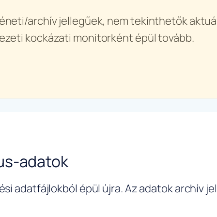
éneti/archív jellegűek, nem tekinthetők aktuál
ezeti kockázati monitorként épül tovább.
us-adatok
si adatfájlokból épül újra. Az adatok archív j