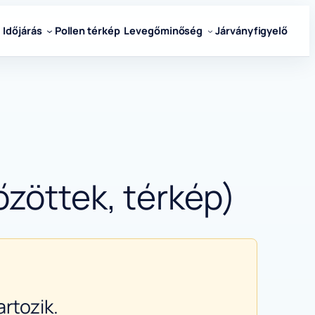
Időjárás
Pollen térkép
Levegőminőség
Járványfigyelő
őzöttek, térkép)
rtozik.