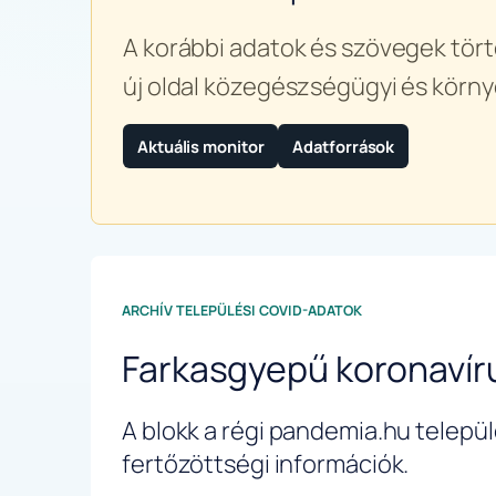
A korábbi adatok és szövegek tört
új oldal közegészségügyi és körny
Aktuális monitor
Adatforrások
ARCHÍV TELEPÜLÉSI COVID-ADATOK
Farkasgyepű koronavír
A blokk a régi pandemia.hu települé
fertőzöttségi információk.