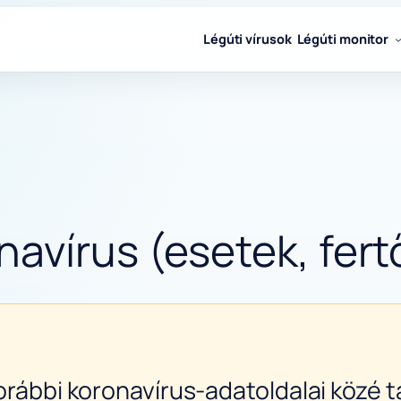
Légúti vírusok
Légúti monitor
avírus (esetek, fert
orábbi koronavírus-adatoldalai közé ta