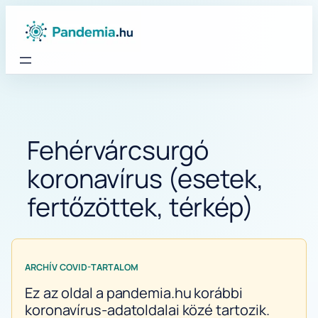
Ugrás
a
tartalomhoz
Fehérvárcsurgó
koronavírus (esetek,
fertőzöttek, térkép)
ARCHÍV COVID-TARTALOM
Ez az oldal a pandemia.hu korábbi
koronavírus-adatoldalai közé tartozik.