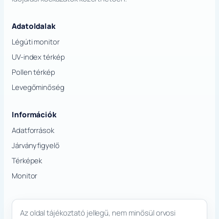
Adatoldalak
Légúti monitor
UV-index térkép
Pollen térkép
Levegőminőség
Információk
Adatforrások
Járványfigyelő
Térképek
Monitor
Az oldal tájékoztató jellegű, nem minősül orvosi