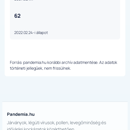
62
2022.02.24-i állapot
Forrás: pandemia.hu korábbi archív adatmentése. Az adatok
történeti jellegűek, nem frissülnek.
Pandemia.hu
Járványok, légúti vírusok, pollen, levegőminőség és
időjárási kockázatok közérthetően.