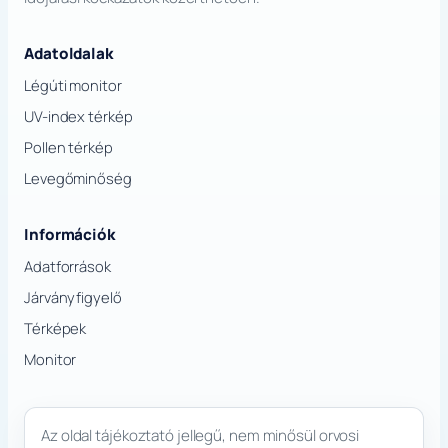
Adatoldalak
Légúti monitor
UV-index térkép
Pollen térkép
Levegőminőség
Információk
Adatforrások
Járványfigyelő
Térképek
Monitor
Az oldal tájékoztató jellegű, nem minősül orvosi