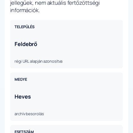
jellegűek, nem aktuális fertőzöttségi
információk.
TELEPÜLÉS
Feldebrő
régi URL alapján azonosítva
MEGYE
Heves
archív besorolás
ESETSZÁM