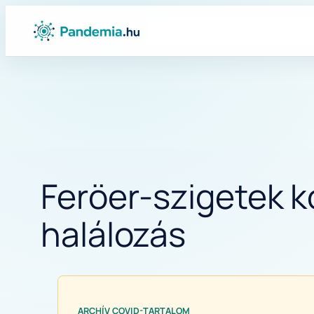
Ugrás
a
tartalomhoz
Feröer-szigetek 
halálozás
ARCHÍV COVID-TARTALOM