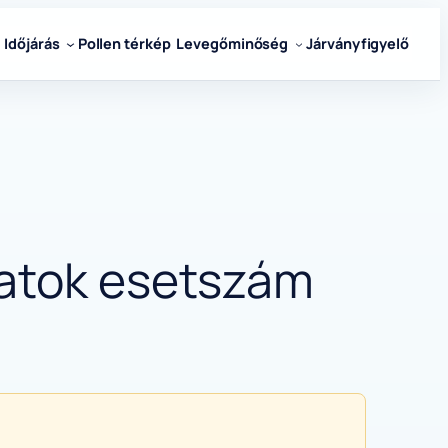
Időjárás
Pollen térkép
Levegőminőség
Járványfigyelő
datok esetszám