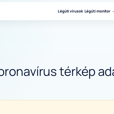
Légúti vírusok
Légúti monitor
koronavírus térkép a