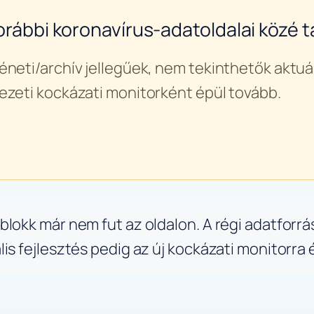
orábbi koronavírus-adatoldalai közé ta
éneti/archív jellegűek, nem tekinthetők aktuál
ezeti kockázati monitorként épül tovább.
lokk már nem fut az oldalon. A régi adatforrá
s fejlesztés pedig az új kockázati monitorra 