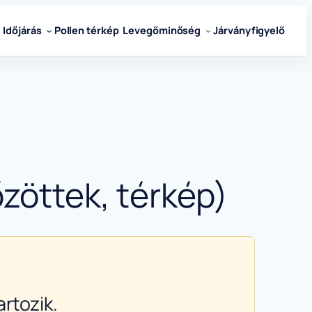
Időjárás
Pollen térkép
Levegőminőség
Járványfigyelő
zöttek, térkép)
rtozik.