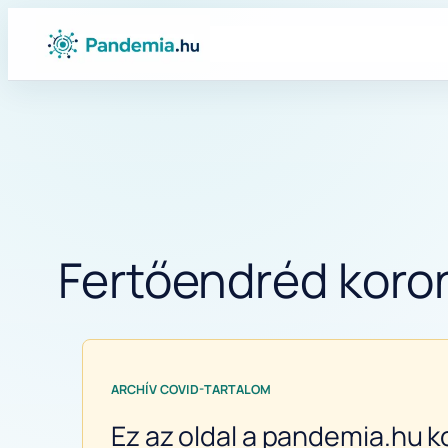
Ugrás
a
tartalomhoz
Fertőendréd koron
ARCHÍV COVID-TARTALOM
Ez az oldal a pandemia.hu k