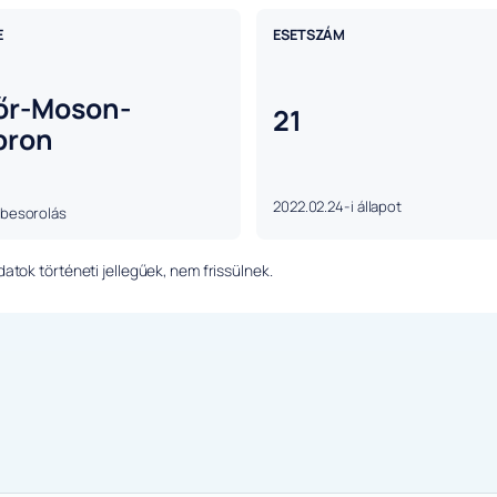
E
ESETSZÁM
őr-Moson-
21
pron
2022.02.24-i állapot
 besorolás
tok történeti jellegűek, nem frissülnek.