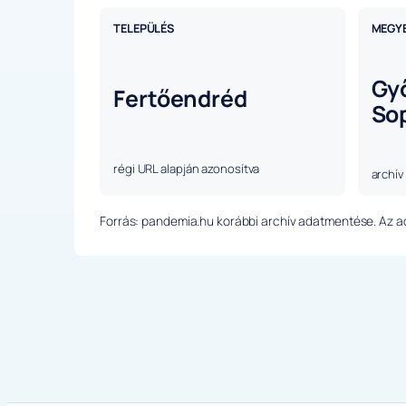
TELEPÜLÉS
MEGY
Gy
Fertőendréd
So
régi URL alapján azonosítva
archív
Forrás: pandemia.hu korábbi archív adatmentése. Az ada