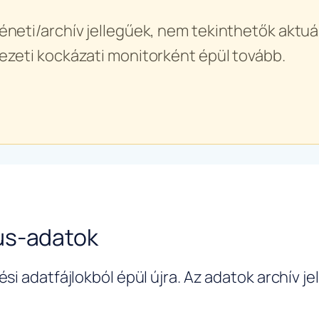
éneti/archív jellegűek, nem tekinthetők aktuál
ezeti kockázati monitorként épül tovább.
us-adatok
si adatfájlokból épül újra. Az adatok archív j