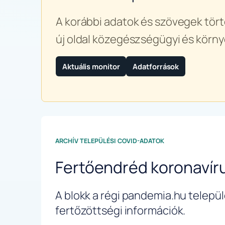
A korábbi adatok és szövegek tört
új oldal közegészségügyi és körny
Aktuális monitor
Adatforrások
ARCHÍV TELEPÜLÉSI COVID-ADATOK
Fertőendréd koronavír
A blokk a régi pandemia.hu települé
fertőzöttségi információk.