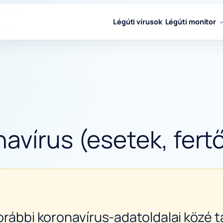
Légúti vírusok
Légúti monitor
avírus (esetek, fertő
orábbi koronavírus-adatoldalai közé ta