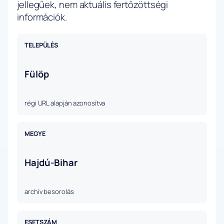
jellegűek, nem aktuális fertőzöttségi
információk.
TELEPÜLÉS
Fülöp
régi URL alapján azonosítva
MEGYE
Hajdú-Bihar
archív besorolás
ESETSZÁM