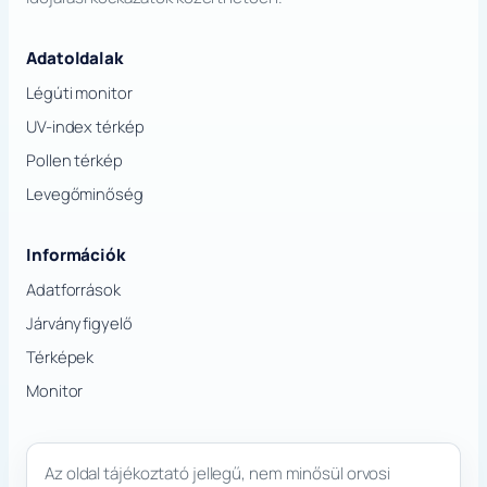
Adatoldalak
Légúti monitor
UV-index térkép
Pollen térkép
Levegőminőség
Információk
Adatforrások
Járványfigyelő
Térképek
Monitor
Az oldal tájékoztató jellegű, nem minősül orvosi