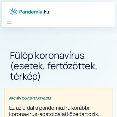
Ugrás
a
tartalomhoz
Fülöp koronavírus
(esetek, fertőzöttek,
térkép)
ARCHÍV COVID-TARTALOM
Ez az oldal a pandemia.hu korábbi
koronavírus-adatoldalai közé tartozik.