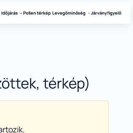
Időjárás
Pollen térkép
Levegőminőség
Járványfigyelő
öttek, térkép)
rtozik.