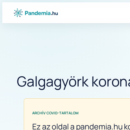
Ugrás
a
tartalomhoz
Galgagyörk korona
ARCHÍV COVID-TARTALOM
Ez az oldal a pandemia.hu k