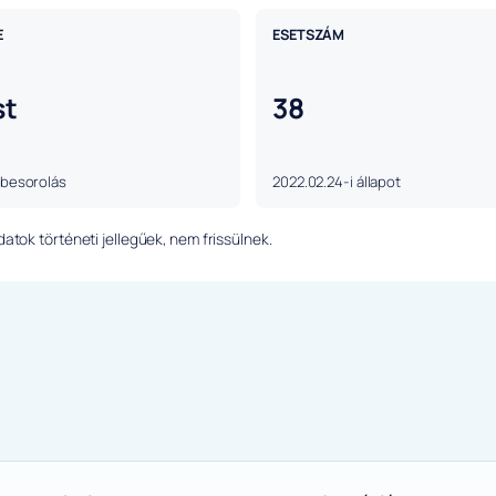
E
ESETSZÁM
st
38
 besorolás
2022.02.24-i állapot
tok történeti jellegűek, nem frissülnek.