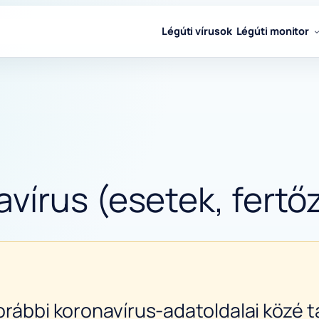
Légúti vírusok
Légúti monitor
vírus (esetek, fertőz
orábbi koronavírus-adatoldalai közé ta