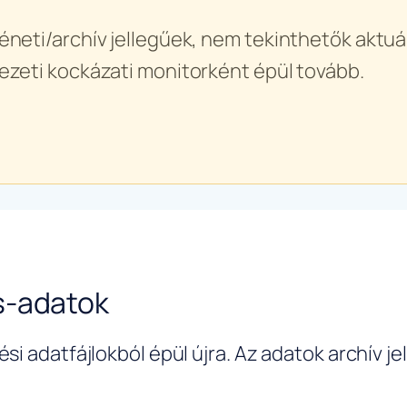
éneti/archív jellegűek, nem tekinthetők aktuál
ezeti kockázati monitorként épül tovább.
s-adatok
si adatfájlokból épül újra. Az adatok archív j