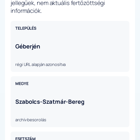
jellegűek, nem aktuális fertőzöttségi
információk.
TELEPÜLÉS
Géberjén
régi URL alapján azonosítva
MEGYE
Szabolcs-Szatmár-Bereg
archív besorolás
ESETSZÁM