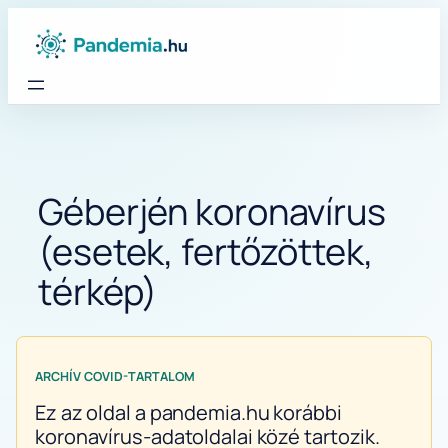
Ugrás
a
tartalomhoz
Géberjén koronavírus
(esetek, fertőzöttek,
térkép)
ARCHÍV COVID-TARTALOM
Ez az oldal a pandemia.hu korábbi
koronavírus-adatoldalai közé tartozik.