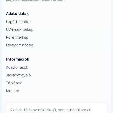
Adatoldalak
Légúti monitor
UV-index térkép
Pollen térkép
Levegőminőség
Információk
Adatforrások
Járványfigyelő
Térképek
Monitor
Az oldal tájékoztató jellegű, nem minősül orvosi