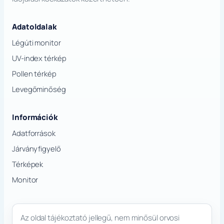
Adatoldalak
Légúti monitor
UV-index térkép
Pollen térkép
Levegőminőség
Információk
Adatforrások
Járványfigyelő
Térképek
Monitor
Az oldal tájékoztató jellegű, nem minősül orvosi