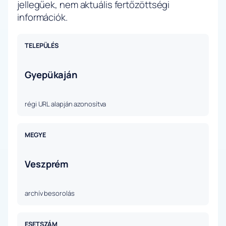
jellegűek, nem aktuális fertőzöttségi
információk.
TELEPÜLÉS
Gyepükaján
régi URL alapján azonosítva
MEGYE
Veszprém
archív besorolás
ESETSZÁM