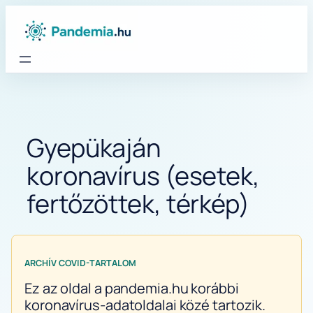
Ugrás
a
tartalomhoz
Gyepükaján
koronavírus (esetek,
fertőzöttek, térkép)
ARCHÍV COVID-TARTALOM
Ez az oldal a pandemia.hu korábbi
koronavírus-adatoldalai közé tartozik.