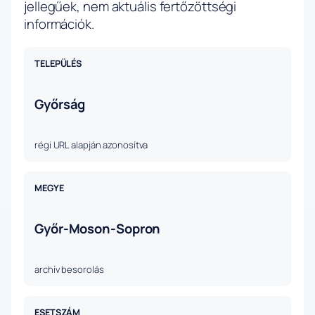
jellegűek, nem aktuális fertőzöttségi
információk.
TELEPÜLÉS
Győrság
régi URL alapján azonosítva
MEGYE
Győr-Moson-Sopron
archív besorolás
ESETSZÁM