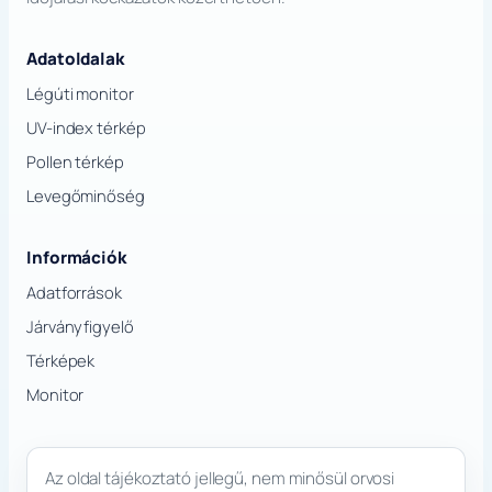
Adatoldalak
Légúti monitor
UV-index térkép
Pollen térkép
Levegőminőség
Információk
Adatforrások
Járványfigyelő
Térképek
Monitor
Az oldal tájékoztató jellegű, nem minősül orvosi