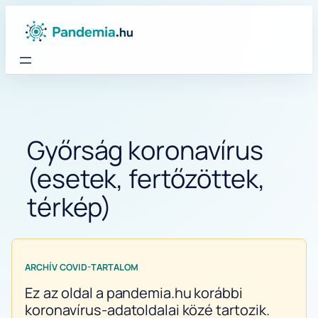
Ugrás
a
tartalomhoz
Győrság koronavírus
(esetek, fertőzöttek,
térkép)
ARCHÍV COVID-TARTALOM
Ez az oldal a pandemia.hu korábbi
koronavírus-adatoldalai közé tartozik.