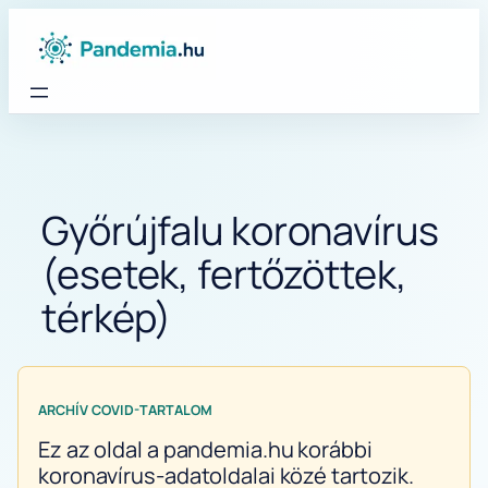
Ugrás
a
tartalomhoz
Győrújfalu koronavírus
(esetek, fertőzöttek,
térkép)
ARCHÍV COVID-TARTALOM
Ez az oldal a pandemia.hu korábbi
koronavírus-adatoldalai közé tartozik.