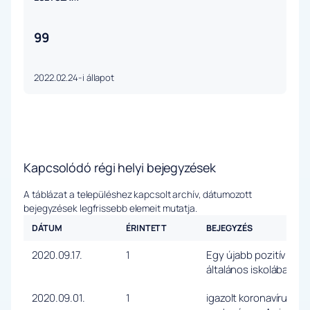
99
2022.02.24-i állapot
Kapcsolódó régi helyi bejegyzések
A táblázat a településhez kapcsolt archív, dátumozott
bejegyzések legfrissebb elemeit mutatja.
DÁTUM
ÉRINTETT
BEJEGYZÉS
2020.09.17.
1
Egy újabb pozitív eses
általános iskolában, e
2020.09.01.
1
igazolt koronavírus fer