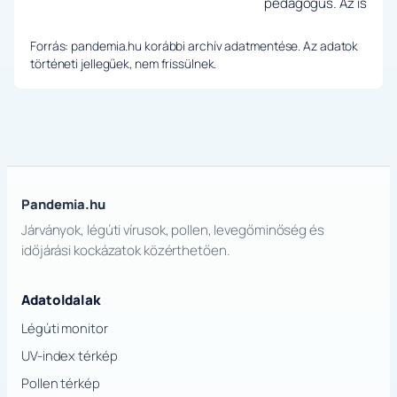
pedagógus. Az iskola n
Forrás: pandemia.hu korábbi archív adatmentése. Az adatok
történeti jellegűek, nem frissülnek.
Pandemia.hu
Járványok, légúti vírusok, pollen, levegőminőség és
időjárási kockázatok közérthetően.
Adatoldalak
Légúti monitor
UV-index térkép
Pollen térkép