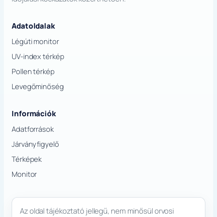
Adatoldalak
Légúti monitor
UV-index térkép
Pollen térkép
Levegőminőség
Információk
Adatforrások
Járványfigyelő
Térképek
Monitor
Az oldal tájékoztató jellegű, nem minősül orvosi