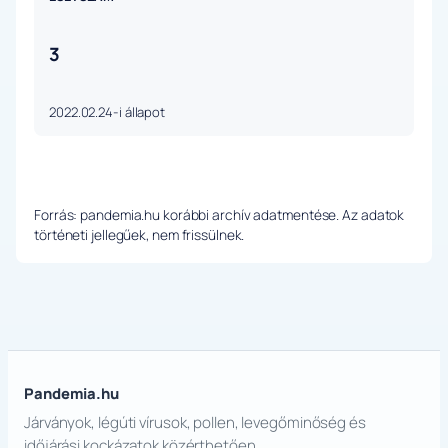
3
2022.02.24-i állapot
Forrás: pandemia.hu korábbi archív adatmentése. Az adatok
történeti jellegűek, nem frissülnek.
Pandemia.hu
Járványok, légúti vírusok, pollen, levegőminőség és
időjárási kockázatok közérthetően.