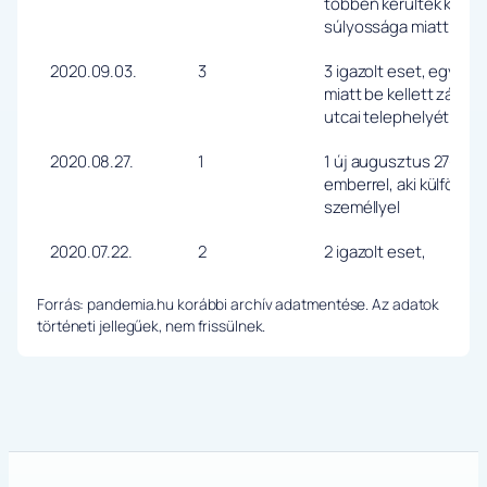
többen kerültek kórhá
súlyossága miatt
2020.09.03.
3
3 igazolt eset, egy óv
miatt be kellett zárni
utcai telephelyét
2020.08.27.
1
1 új augusztus 27-én n
emberrel, aki külföldön
személlyel
2020.07.22.
2
2 igazolt eset,
Forrás: pandemia.hu korábbi archív adatmentése. Az adatok
történeti jellegűek, nem frissülnek.