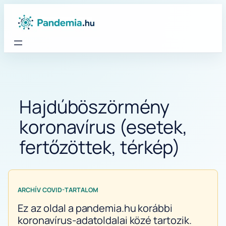
Ugrás
a
tartalomhoz
Hajdúböszörmény
koronavírus (esetek,
fertőzöttek, térkép)
ARCHÍV COVID-TARTALOM
Ez az oldal a pandemia.hu korábbi
koronavírus-adatoldalai közé tartozik.