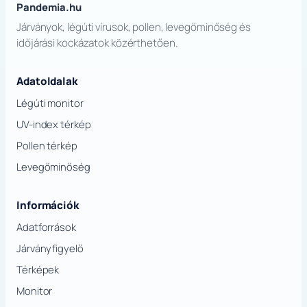
Pandemia.hu
Járványok, légúti vírusok, pollen, levegőminőség és
időjárási kockázatok közérthetően.
Adatoldalak
Légúti monitor
UV-index térkép
Pollen térkép
Levegőminőség
Információk
Adatforrások
Járványfigyelő
Térképek
Monitor