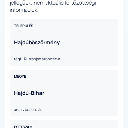
jellegűek, nem aktuális fertőzöttségi
információk.
TELEPÜLÉS
Hajdúböszörmény
régi URL alapján azonosítva
MEGYE
Hajdú-Bihar
archív besorolás
ESETSZÁM