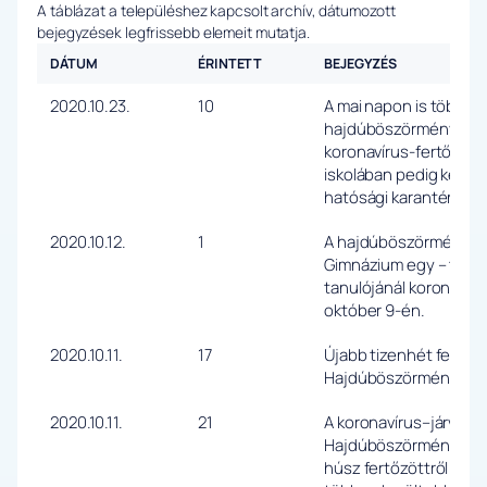
A táblázat a településhez kapcsolt archív, dátumozott
bejegyzések legfrissebb elemeit mutatja.
DÁTUM
ÉRINTETT
BEJEGYZÉS
2020.10.23.
10
A mai napon is több min
hajdúböszörményi lako
koronavírus-fertőzést,
iskolában pedig két os
hatósági karanténba
2020.10.12.
1
A hajdúböszörményi Bo
Gimnázium egy – több 
tanulójánál koronavíru
október 9-én.
2020.10.11.
17
Újabb tizenhét fertőzö
Hajdúböszörménybe
2020.10.11.
21
A koronavírus–járvány
Hajdúböszörményt is. 
húsz fertőzöttről van 