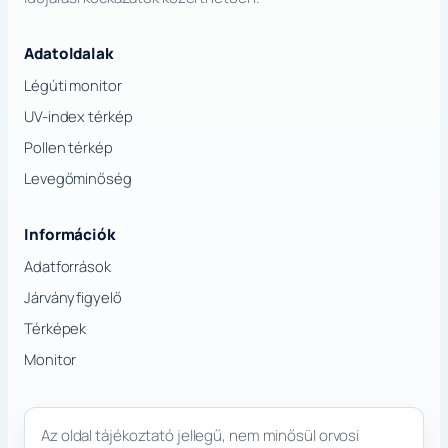
Adatoldalak
Légúti monitor
UV-index térkép
Pollen térkép
Levegőminőség
Információk
Adatforrások
Járványfigyelő
Térképek
Monitor
Az oldal tájékoztató jellegű, nem minősül orvosi