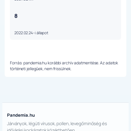
8
2022.02.24-i állapot
Forrás: pandemia.hu korábbi archív adatmentése. Az adatok
történeti jellegűek, nem frissülnek.
Pandemia.hu
Járványok, légúti vírusok, pollen, levegőminőség és
időjárási kockázatok közérthetően.